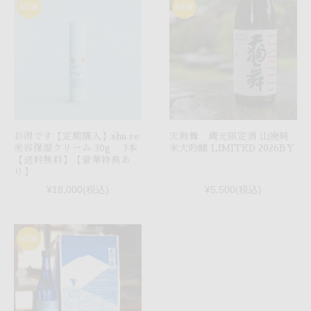
お得です【定期購入】shu re
天狗舞 蔵元限定酒 山廃純
美容保湿クリーム 30g 3本
米大吟醸 LIMITED 2026BY
【送料無料】【豪華特典あ
り】
¥18,000
(税込)
¥5,500
(税込)