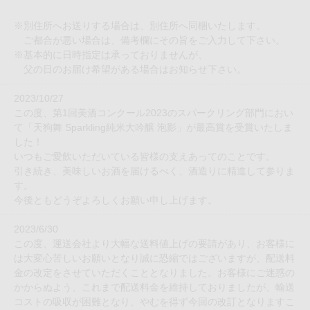
※別住所へお送りする場合は、別住所へ同梱いたします。
ご都合が悪い場合は、備考欄にその旨をご入力して下さい。
※基本的に日時指定は承っておりませんが、
父の日のお届け希望がある場合はお知らせ下さい。
2023/10/27
この度、第1回美酒コンクール2023のスパークリング部門におい
て「天狗舞 Sparkling純米大吟醸 泡影」が最高賞を受賞いたしま
した！
いつもご愛飲いただいている皆様の支えあってのことです。
引き続き、美味しいお酒を届けるべく、酒造りに精進して参りま
す。
今後ともどうぞよろしくお願い申し上げます。
2023/6/30
この度、運送会社より大幅な送料値上げの要請があり、お客様に
は大変心苦しいお願いとなり誠に恐縮ではございますが、配送料
金の改定をさせていただくこととなりました。お客様にご迷惑の
かからぬよう、これまで配送料金を維持しておりましたが、輸送
コストの吸収が困難となり、やむを得ず今回の改訂となりますこ