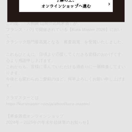
了解の上、
オンラインショップへ進む
【Kura Master 2026 クラシック部門最高賞の審査員賞を受賞】
この度、「天狗舞 山廃仕込純米酒」が、
フランス・パリで開催されている【Kura Master 2026】におい
て、
クラシック部門最高賞となる「審査員賞」を受賞いたしました。
これもひとえに、日頃より応援してくださる皆様のおかげです。
心より感謝申し上げます。
これからも、皆様に喜んでいただける酒造りに一層精進してまい
ります。
今後とも変わらぬご愛顧のほど、何卒よろしくお願い申し上げま
す。
クラマスターとは
https://kuramaster.com/ja/about/kura-master/
【車多酒造オンラインショップ
2024年～2025年の年末年始休業のお知らせ】