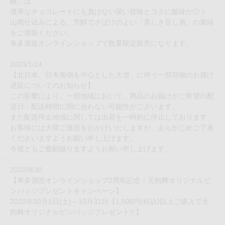
醸」は
濃厚なチョコレートにも負けない深い旨味とコクに酸味が◎！
山廃仕込みによる、芳醇でさばけのよい「美しき旨し酒」の風味
をご堪能ください。
車多酒造オンラインショップで数量限定販売になります。
2023/1/24
【北日本、日本海側を中心とした大雪」に伴う一部荷物のお届け
遅延についてのお知らせ】
この影響により、一部地域において、商品のお届けがご希望の配
送日・配送時間に間に合わない可能性がございます。
また配送停止地域に関しては出荷を一時的に停止しております。
お客様には大変ご迷惑をおかけいたしますが、あらかじめご了承
くださいますようお願い申し上げます。
今後ともご愛顧賜りますようお願い申し上げます。
2022/9/30
【車多酒造オンラインショップ2周年記念！天狗舞オリジナルピ
ンバッジプレゼントキャンペーン】
2022年10月1日(土)～10月31日【1,500円(税込)以上ご購入で天
狗舞オリジナルピンバッジプレゼント!!;】