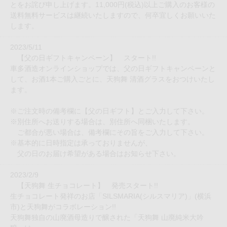
とをお詫び申し上げます。11,000円(税込)以上ご購入のお客様の
送料無料サービスは継続いたしますので、何卒宜しくお願いいた
します。
2023/5/11
【父の日ギフトキャンペーン】 スタート!!
車多酒造オンラインショップでは、父の日ギフトキャンペーンと
して、お酒1本ご購入ごとに、天狗舞 清酒グラスをおつけいたし
ます。
※ご注文時の備考欄に【父の日ギフト】とご入力して下さい。
※別住所へお送りする場合は、別住所へ同梱いたします。
ご都合が悪い場合は、備考欄にその旨をご入力して下さい。
※基本的に日時指定は承っておりませんが、
父の日のお届け希望がある場合はお知らせ下さい。
2023/2/9
【天狗舞 生チョコレート】 発売スタート!!
生チョコレート発祥のお店「SILSMARIA(シルスマリア)」(横浜
市)と天狗舞がコラボレーション!!
天狗舞独自の山廃酒母造りで醸された「天狗舞 山廃純米大吟