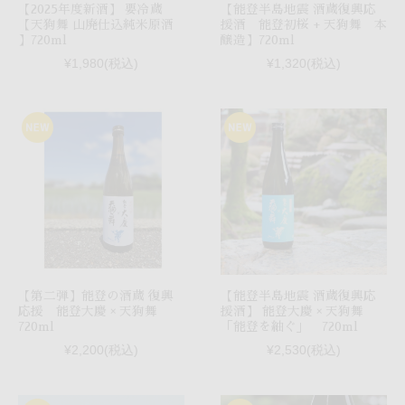
【2025年度新酒】 要冷蔵
【能登半島地震 酒蔵復興応
【天狗舞 山廃仕込純米原酒
援酒 能登初桜 + 天狗舞 本
】720ml
醸造】720ml
¥1,980
(税込)
¥1,320
(税込)
【第二弾】能登の酒蔵 復興
【能登半島地震 酒蔵復興応
応援 能登大慶 × 天狗舞
援酒】 能登大慶 × 天狗舞
720ml
「能登を紬ぐ」 720ml
¥2,200
(税込)
¥2,530
(税込)